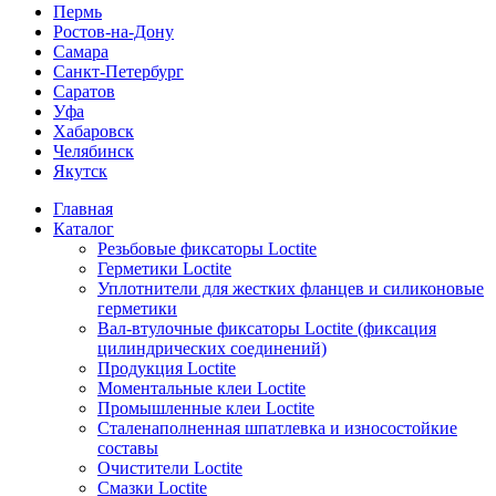
Пермь
Ростов-на-Дону
Самара
Санкт-Петербург
Саратов
Уфа
Хабаровск
Челябинск
Якутск
Главная
Каталог
Резьбовые фиксаторы Loctite
Герметики Loctite
Уплотнители для жестких фланцев и силиконовые
герметики
Вал-втулочные фиксаторы Loctite (фиксация
цилиндрических соединений)
Продукция Loctite
Моментальные клеи Loctite
Промышленные клеи Loctite
Сталенаполненная шпатлевка и износостойкие
составы
Очистители Loctite
Смазки Loctite