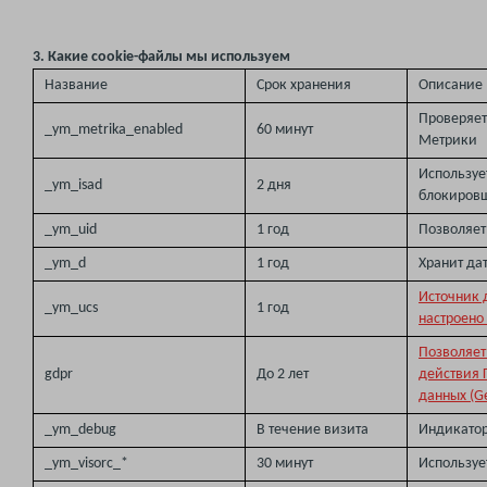
3. Какие cookie-файлы мы используем
Название
Срок хранения
Описание
Проверяет
_ym_metrika_enabled
60 минут
Метрики
Используе
_ym_isad
2 дня
блокиров
_ym_uid
1 год
Позволяет
_ym_d
1 год
Хранит дат
Источник 
_ym_ucs
1 год
настроено
Позволяет
gdpr
До 2 лет
действия 
данных (Ge
_ym_debug
В течение визита
Индикатор
_ym_visorc_*
30 минут
Используе