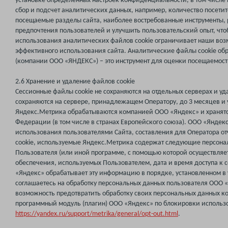
установке определенных настроек конфиденциальности, в том числе
сбор и подсчет аналитических данных, например, количество посети
посещаемые разделы сайта, наиболее востребованные инструменты,
предпочтения пользователей и улучшить пользовательский опыт, что
использования аналитических файлов cookie ограничивает наши воз
эффективного использования сайта. Аналитические файлы cookie об
(компании ООО «ЯНДЕКС») – это инструмент для оценки посещаемост
2.6 Хранение и удаление файлов cookie
Сессионные файлы cookie не сохраняются на отдельных серверах и у
сохраняются на сервере, принадлежащем Оператору, до 3 месяцев и
Яндекс.Метрика обрабатываются компанией ООО «Яндекс» и хранятс
Федерации (в том числе в странах Европейского союза). ООО «Янде
использования пользователями Сайта, составления для Оператора от
cookie, используемые Яндекс.Метрика содержат следующие персонал
Пользователя (или иной программе, с помощью которой осуществляет
обеспечения, используемых Пользователем, дата и время доступа к
«Яндекс» обрабатывает эту информацию в порядке, установленном в 
соглашаетесь на обработку персональных данных пользователя ООО 
возможность предотвратить обработку своих персональных данных ко
программный модуль (плагин) ООО «Яндекс» по блокировки использо
https://yandex.ru/support/metrika/general/opt-out.html
.