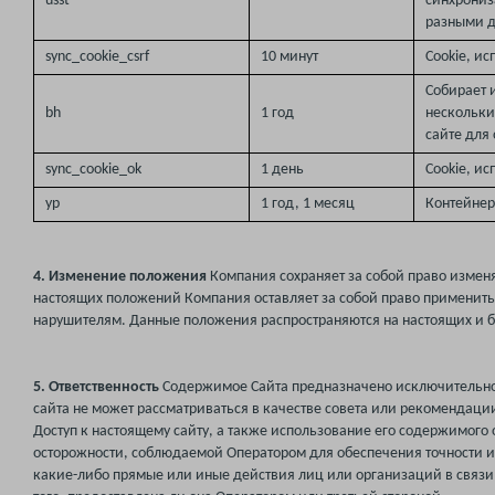
usst
синхрониз
разными 
sync_cookie_csrf
10 минут
Cookie, и
Собирает 
bh
1 год
нескольки
сайте для
sync_cookie_ok
1 день
Cookie, и
yp
1 год, 1 месяц
Контейнер
4. Изменение положения
Компания сохраняет за собой право изменя
настоящих положений Компания оставляет за собой право применит
нарушителям. Данные положения распространяются на настоящих и б
5. Ответственность
Содержимое Сайта предназначено исключительно
сайта не может рассматриваться в качестве совета или рекомендаци
Доступ к настоящему сайту, а также использование его содержимого 
осторожности, соблюдаемой Оператором для обеспечения точности и 
какие-либо прямые или иные действия лиц или организаций в связи