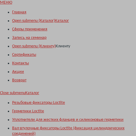
МЕНЮ
Главная
Open submenu (Каталог)
Каталог
Сферы применения
Запись на семинар
Open submenu (Клиенту)
Клиенту
Сертификаты
Контакты
Акции
Возврат
Close submenu
Каталог
Резьбовые фиксаторы Loctite
Герметики Loctite
Уплотнители для жестких фланцев и силиконовые герметики
Вал-втулочные фиксаторы Loctite (фиксация цилиндрических
соединений)