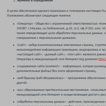
Термины и определения
В целях обеспечения единого понимания и толкования настоящих П
Положении,обозначают следующие понятия:
«Оператор» - Общество с ограниченной ответственностью «Ком
109387, г.Москва, ул.Люблинская, д.42, эт.2, оф.Л-201, ком. 
также определяющее цели обработки персональных данных, со
совершаемые с персональными данными;
«Сайт» - набор взаимосвязанных электронных страниц, сгрупп
мультимедийную информацию (анимацию, видеоролики и пр.),
«настоящий сайт», «данный сайт», «этот сайт» являются рав
Оператора в международной сети Интернет под доменом
https:
«содержимое сайта (контент)» – информация, которая размеща
дополнительные файлы) без учета оформления страниц.
«веб-браузер (веб-обозреватель)» – программное обеспечение 
другой;
«вы» образованные притяжательные местоимения, «пользоват
международной сети Интернет и осуществляющее доступ к рес
«обработка персональных данных» - действия, производимые с