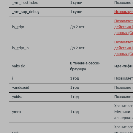
_ym_hostIndex
1 сутки
Позволяет
_ym_sup_debug
1 сутки
Используе
Позволяет
is_gdpr
До 2 лет
действия 
данных (Ge
Позволяет
is_gdpr_b
До 2 лет
действия 
данных (Ge
В течение сессии
yabs-sid
Идентифик
браузера
i
1 год
Позволяет
yandexuid
1 год
Позволяет
yuidss
1 год
Позволяет
Хранит вс
ymex
1 год
Метрики: 
альтернат
Хранит вс