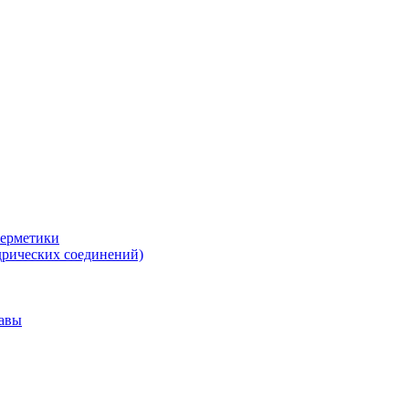
герметики
дрических соединений)
тавы