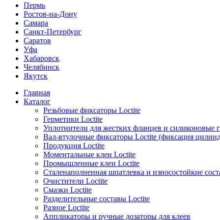
Пермь
Ростов-на-Дону
Самара
Санкт-Петербург
Саратов
Уфа
Хабаровск
Челябинск
Якутск
Главная
Каталог
Резьбовые фиксаторы Loctite
Герметики Loctite
Уплотнители для жестких фланцев и силиконовые 
Вал-втулочные фиксаторы Loctite (фиксация цилин
Продукция Loctite
Моментальные клеи Loctite
Промышленные клеи Loctite
Сталенаполненная шпатлевка и износостойкие сос
Очистители Loctite
Смазки Loctite
Разделительные составы Loctite
Разное Loctite
Аппликаторы и ручные дозаторы для клеев