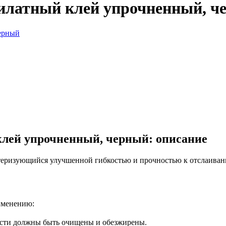
латный клей упрочненный, ч
ей упрочненный, черный: описание
еризующийся улучшенной гибкостью и прочностью к отслаивани
именению:
ости должны быть очищены и обезжирены.