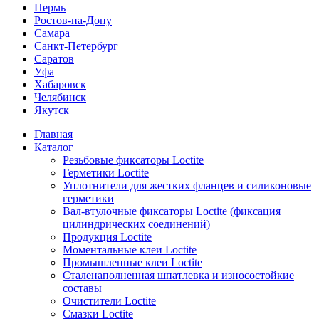
Пермь
Ростов-на-Дону
Самара
Санкт-Петербург
Саратов
Уфа
Хабаровск
Челябинск
Якутск
Главная
Каталог
Резьбовые фиксаторы Loctite
Герметики Loctite
Уплотнители для жестких фланцев и силиконовые
герметики
Вал-втулочные фиксаторы Loctite (фиксация
цилиндрических соединений)
Продукция Loctite
Моментальные клеи Loctite
Промышленные клеи Loctite
Сталенаполненная шпатлевка и износостойкие
составы
Очистители Loctite
Смазки Loctite