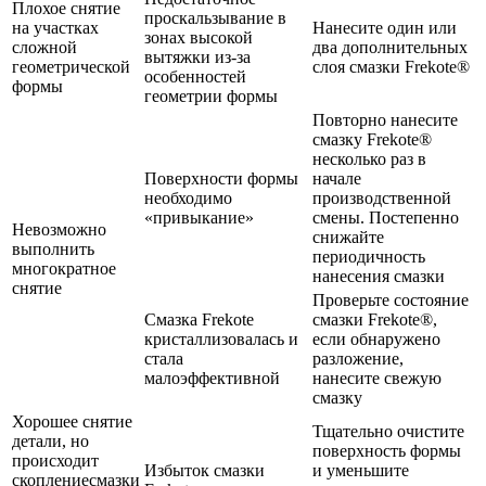
Плохое снятие
проскальзывание в
на участках
Нанесите один или
зонах высокой
сложной
два дополнительных
вытяжки из-за
геометрической
слоя смазки Frekote®
особенностей
формы
геометрии формы
Повторно нанесите
смазку Frekote®
несколько раз в
Поверхности формы
начале
необходимо
производственной
«привыкание»
смены. Постепенно
Невозможно
снижайте
выполнить
периодичность
многократное
нанесения смазки
снятие
Проверьте состояние
Смазка Frekote
смазки Frekote®,
кристаллизовалась и
если обнаружено
стала
разложение,
малоэффективной
нанесите свежую
смазку
Хорошее снятие
Тщательно очистите
детали, но
поверхность формы
происходит
Избыток смазки
и уменьшите
скоплениесмазки