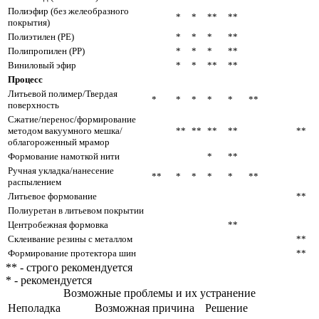
Полиэфир (без желеобразного
*
*
**
**
покрытия)
Полиэтилен (PE)
*
*
*
**
Полипропилен (РР)
*
*
*
**
Виниловый эфир
*
*
**
**
Процесс
Литьевой полимер/Твердая
*
*
*
*
*
**
поверхность
Сжатие/перенос/формирование
методом вакуумного мешка/
**
**
**
**
**
облагороженный мрамор
Формование намоткой нити
*
**
Ручная укладка/нанесение
**
*
*
*
*
**
распылением
Литьевое формование
**
Полиуретан в литьевом покрытии
Центробежная формовка
**
Склеивание резины с металлом
**
Формирование протектора шин
**
** - строго рекомендуется
* - рекомендуется
Возможные проблемы и их устранение
Неполадка
Возможная причина
Решение