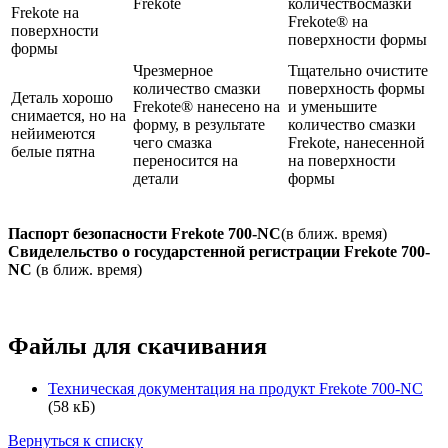
Frekote
количествосмазки
Frekote на
Frekote® на
поверхности
поверхности формы
формы
Чрезмерное
Тщательно очистите
количество смазки
поверхность формы
Деталь хорошо
Frekote® нанесено на
и уменьшите
снимается, но на
форму, в результате
количество смазки
нейимеются
чего смазка
Frekote, нанесенной
белые пятна
переносится на
на поверхности
детали
формы
Паспорт безопасности
Frekote 700-NC
(в ближ. время)
Свиделельство о государстенной регистрации
Frekote 700-
NC
(в ближ. время)
Файлы для скачивания
Техническая документация на продукт Frekote 700-NC
(58 кБ)
Вернуться к списку