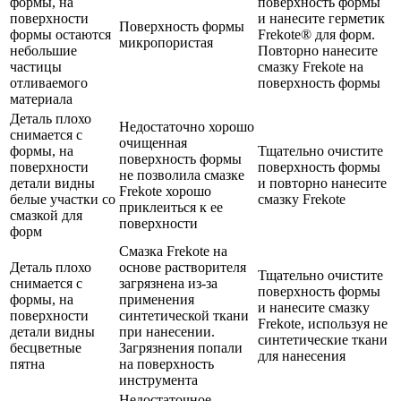
формы, на
поверхность формы
поверхности
и нанесите герметик
Поверхность формы
формы остаются
Frekote® для форм.
микропористая
небольшие
Повторно нанесите
частицы
смазку Frekote на
отливаемого
поверхность формы
материала
Деталь плохо
Недостаточно хорошо
снимается с
очищенная
формы, на
Тщательно очистите
поверхность формы
поверхности
поверхность формы
не позволила смазке
детали видны
и повторно нанесите
Frekote хорошо
белые участки со
смазку Frekote
приклеиться к ее
смазкой для
поверхности
форм
Смазка Frekote на
Деталь плохо
основе растворителя
Тщательно очистите
снимается с
загрязнена из-за
поверхность формы
формы, на
применения
и нанесите смазку
поверхности
синтетической ткани
Frekote, используя не
детали видны
при нанесении.
синтетические ткани
бесцветные
Загрязнения попали
для нанесения
пятна
на поверхность
инструмента
Недостаточное