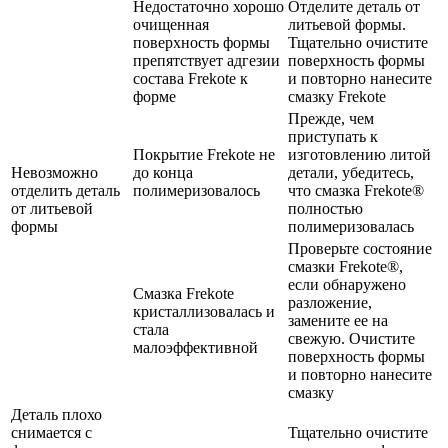
Недостаточно хорошо
Отделите деталь от
очищенная
литьевой формы.
поверхность формы
Тщательно очистите
препятствует адгезии
поверхность формы
состава Frekote к
и повторно нанесите
форме
смазку Frekote
Прежде, чем
приступать к
Покрытие Frekote не
изготовлению литой
Невозможно
до конца
детали, убедитесь,
отделить деталь
полимеризовалось
что смазка Frekote®
от литьевой
полностью
формы
полимеризовалась
Проверьте состояние
смазки Frekote®,
если обнаружено
Смазка Frekote
разложение,
кристаллизовалась и
замените ее на
стала
свежую. Очистите
малоэффективной
поверхность формы
и повторно нанесите
смазку
Деталь плохо
снимается с
Тщательно очистите