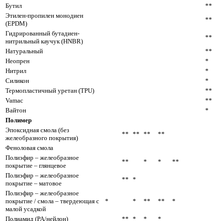
Бутил
**
Этилен-пропилен монодиен
**
(EPDM)
Гидрированный бутадиен-
**
нитрильный каучук (HNBR)
Натуральный
**
Неопрен
*
Нитрил
*
Силикон
*
Термопластичный уретан (TPU)
**
Vamac
**
Вайтон
*
Полимер
Эпоксидная смола (без
**
**
**
**
желеобразного покрытия)
Феноловая смола
Полиэфир – желеобразное
**
*
*
**
покрытие – глянцевое
Полиэфир – желеобразное
**
*
покрытие – матовое
Полиэфир – желеобразное
покрытие / смола – твердеющая с
*
*
**
**
*
малой усадкой
Полиамид (PA/нейлон)
**
*
*
*