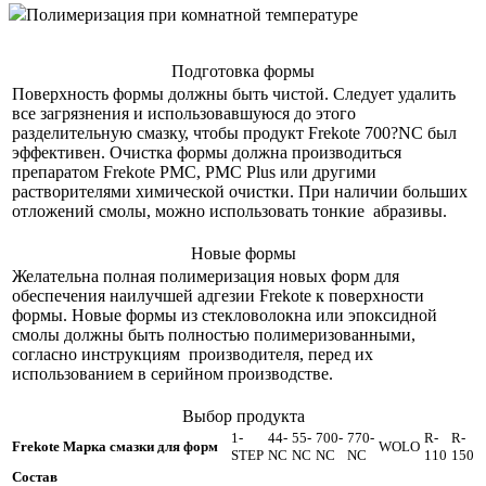
Полимеризация при комнатной температуре
Подготовка формы
Поверхность формы должны быть чистой. Следует удалить
все загрязнения и использовавшуюся до этого
разделительную смазку, чтобы продукт Frekote 700?NC был
эффективен. Очистка формы должна производиться
препаратом Frekote PMC, PMC Plus или другими
растворителями химической очистки. При наличии больших
отложений смолы, можно использовать тонкие абразивы.
Новые формы
Желательна полная полимеризация новых форм для
обеспечения наилучшей адгезии Frekote к поверхности
формы. Новые формы из стекловолокна или эпоксидной
смолы должны быть полностью полимеризованными,
согласно инструкциям производителя, перед их
использованием в серийном производстве.
Выбор продукта
1-
44-
55-
700-
770-
R-
R-
Frekote Марка смазки для форм
WOLO
STEP
NC
NC
NC
NC
110
150
Состав