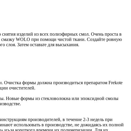
 снятия изделий из всех полиэфирных смол. Очень проста в
ите смазку WOLO при помощи чистой ткани. Создайте ровную
о слоя. Затем оставьте для высыхания.
и. Очистка формы должна производиться препаратом Frekote
ции очистителей.
мы. Новые формы из стекловолокна или эпоксидной смолы
изводстве.
инструкциям производителей, в течение 2-3 недель при
нают использовать в производстве, не дожидаясь их полной
» из-за короткого времени их полимеризации. Для их