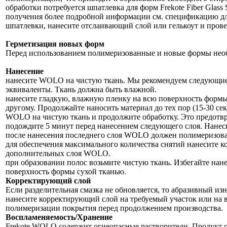
обработки потребуется шпатлевка для форм Frekote Fiber Glas
получения более подробной информации см. спецификацию дл
шпатлевки, нанесите отслаивающий слой или гелькоут и прове
Герметизация новых форм
Перед использованием полимеризованные и новые формы необ
Нанесение
нанесите WOLO на чистую ткань. Мы рекомендуем следующие марк
эквиваленты. Ткань должна быть влажной.
нанесите гладкую, влажную пленку на всю поверхность формы
другому. Продолжайте наносить материал до тех пор (15-30 се
WOLO на чистую ткань и продолжите обработку. Это предотвра
подождите 5 минут перед нанесением следующего слоя. Нанесит
после нанесения последнего слоя WOLO должен полимеризовать
для обеспечения максимального количества снятий нанесите к
дополнительных слоя WOLO.
при образовании полос возьмите чистую ткань. Избегайте нане
поверхность формы сухой тканью.
Корректирующий слой
Если разделительная смазка не обновляется, то абразивный изн
нанесите корректирующий слой на требуемый участок или на в
полимеризации покрытия перед продолжением производства.
Воспламеняемость/Хранение
Frekote WOLO содержит огнеопасные растворители. Продукт с