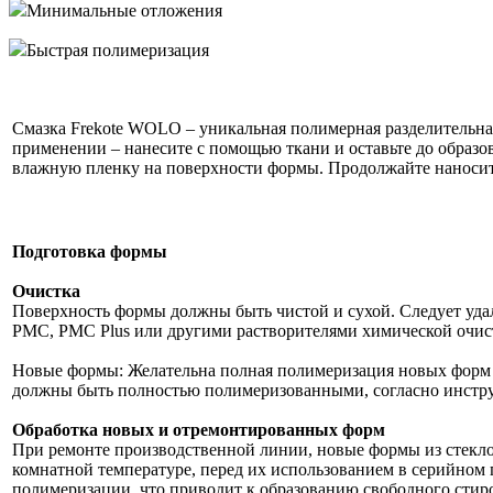
Минимальные отложения
Быстрая полимеризация
Смазка Frekote WOLO – уникальная полимерная разделительная
применении – нанесите с помощью ткани и оставьте до образ
влажную пленку на поверхности формы. Продолжайте наносить 
Подготовка формы
Очистка
Поверхность формы должны быть чистой и сухой. Следует удал
PMC, PMC Plus или другими растворителями химической очис
Новые формы: Желательна полная полимеризация новых форм 
должны быть полностью полимеризованными, согласно инструк
Обработка новых и отремонтированных форм
При ремонте производственной линии, новые формы из стеклов
комнатной температуре, перед их использованием в серийном
полимеризации, что приводит к образованию свободного стиро