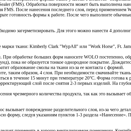
s Sealer (FMS). Обработка поверхности может быть выполнена на
я FMS. После нанесения последнего слоя, перед применением W
рьте готовность формы к работе. После чего выполните обычны
ходимо загерметизировать. Для этого можно нанести 4 дополн
и ткани: Kimberly Clark "WypAll" или "Work Horse", Ft. James 
. При обработке больших форм наносите WOLO постепенно, обра
кунд), пока не образуется тонкое однородное покрытие. Дождитес
тит образование смолы на ткани из-за ее контакта с формой.
е, таким образом, 4 слоя. При необходимости смачивайте ткань
ся в течение 15 минут при температуре 20°С. Форма готова к р
орректирующий слой после снятия 2-3 первых изделий. На глубо
сения чрезмерного количества продукта, так как это вызывает о
ос вызывает повреждение разделительного слоя, из-за чего дета
сю форму, следуя указаниям пунктов 1-3 раздела «Нанесение». 
ледует применять в хорошо вентилируемом помещении. Контейн