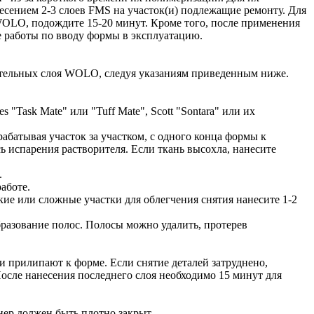
несением 2-3 слоев FMS на участок(и) подлежащие ремонту. Для
OLO, подождите 15-20 минут. Кроме того, после применения
е работы по вводу формы в эксплуатацию.
ительных слоя WOLO, следуя указаниям приведенным ниже.
"Task Mate" или "Tuff Mate", Scott "Sontara" или их
батывая участок за участком, с одного конца формы к
ь испарения растворителя. Если ткань высохла, нанесите
.
аботе.
кие или сложные участки для облегчения снятия нанесите 1-2
бразование полос. Полосы можно удалить, протерев
ли прилипают к форме. Если снятие деталей затруднено,
После нанесения последнего слоя необходимо 15 минут для
ер должен быть плотно закрыт.