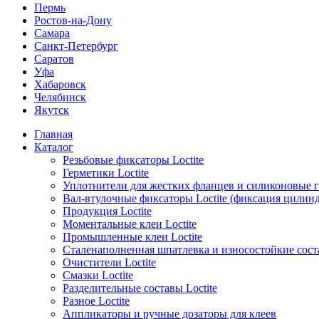
Пермь
Ростов-на-Дону
Самара
Санкт-Петербург
Саратов
Уфа
Хабаровск
Челябинск
Якутск
Главная
Каталог
Резьбовые фиксаторы Loctite
Герметики Loctite
Уплотнители для жестких фланцев и силиконовые 
Вал-втулочные фиксаторы Loctite (фиксация цилин
Продукция Loctite
Моментальные клеи Loctite
Промышленные клеи Loctite
Сталенаполненная шпатлевка и износостойкие сос
Очистители Loctite
Смазки Loctite
Разделительные составы Loctite
Разное Loctite
Аппликаторы и ручные дозаторы для клеев