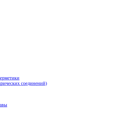
герметики
дрических соединений)
тавы