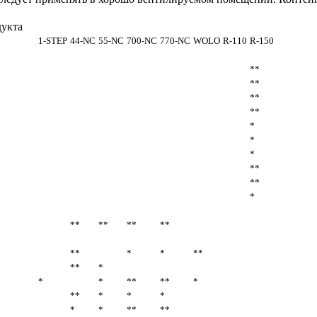
укта
1-STEP
44-NC
55-NC
700-NC
770-NC
WOLO
R-110
R-150
**
**
**
**
*
*
*
**
**
*
**
**
**
**
**
*
*
**
**
*
*
*
**
**
*
**
*
*
*
*
*
**
**