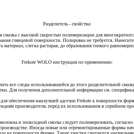
Разделитель - свойства:
 смазка с высокой скоростью полимеризации для многократного
ования глянцевой поверхности. Полировка не требуется. Нанес
материал, слегка растирая, до образования тонкого равномерног
Frekote WOLO инструкция по применению:
ить все следы использовавшейся до этого разделительной смазк
тки. Для получения дополнительной информации см. специфика
для обеспечения наилучшей адгезии Frekote к поверхности фор
циям производителя, перед их использованием в серийном про
олокна и эпоксидной смолы следует полимеризовать, согласно 
 производстве. Иногда новые или отремонтированные формы начи
ла на поверхности формы. Такие участки считаются «незрелыми