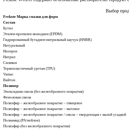
Выбор прод
Frekote Марка смазки для форм
Состав
Бутил
Этилен-пропилен монодиен (EPDM)
Гидрированный бутадиен-нитрильный каучук (HNBR)
Натуральный
Неопрен
Нитрил
Силикон
Термопластичный уретан (TPU)
Vamac
Вайтон
Полимер
Эпоксидная смола (без желеобразного покрытия)
Феноловая смола
Полиэфир – желеобразное покрытие – глянцевое
Полиэфир – желеобразное покрытие – матовое
Полиэфир – желеобразное покрытие / смола – твердеющая с малой усадкой
Полиамид (PA/нейлон)
Полиэфир (без желеобразного покрытия)